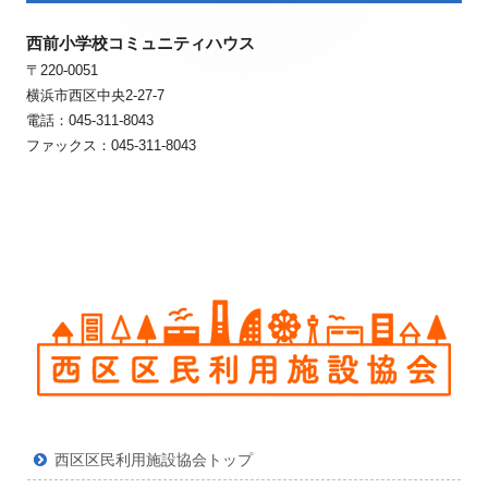
タ
タ
ー・
西前小学校コミュニティハウス
ー・
〒220-0051
コ
コ
横浜市西区中央2-27-7
ン
ン
電話：045-311-8043
ファックス：045-311-8043
テ
テ
ン
ン
ツ
ツ
西区区民利用施設協会トップ