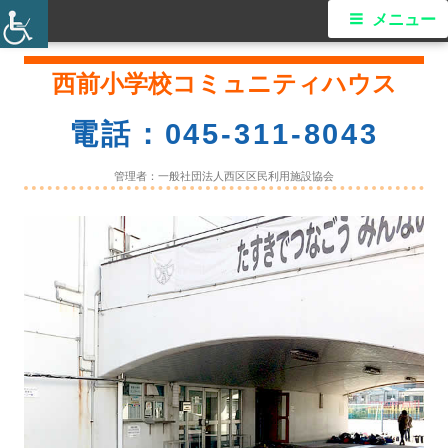
メ
メニュー
イ
コ
西前小学校コミュニティハウス
ン
ン
テ
電話：045-311-8043
ン
メ
ツ
管理者：一般社団法人西区区民利用施設協会
ニ
へ
ス
ュ
キ
ー
ッ
プ