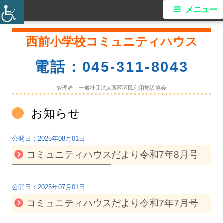
メ
メニュー
イ
コ
西前小学校コミュニティハウス
ン
ン
テ
電話：045-311-8043
ン
メ
ツ
管理者：一般社団法人西区区民利用施設協会
ニ
へ
カ
お知らせ
ス
ュ
テ
キ
ゴ
ー
2025年08月01日
ッ
リ
コミュニティハウスだより令和7年8月号
プ
ー:
2025年07月01日
コミュニティハウスだより令和7年7月号