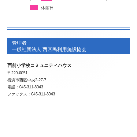
休館日
フ
フ
ッ
管理者：
ッ
一般社団法人 西区民利用施設協会
タ
タ
ー・
西前小学校コミュニティハウス
ー・
〒220-0051
コ
コ
横浜市西区中央2-27-7
ン
ン
電話：045-311-8043
ファックス：045-311-8043
テ
テ
ン
ン
ツ
ツ