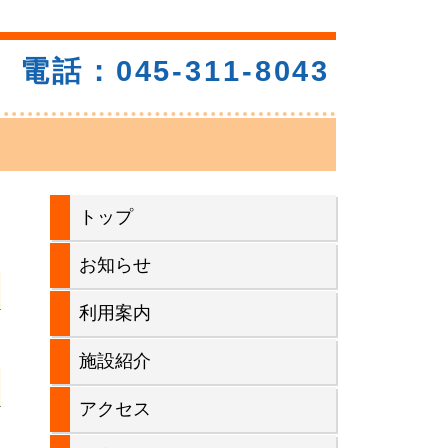
電話：045-311-8043
メ
トップ
イ
お知らせ
ン
利用案内
サ
施設紹介
イ
アクセス
ド