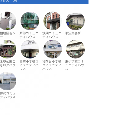
棚地区セン
戸部コミュニ
浅間コミュニ
平沼集会所
ー
ティハウス
ティハウス
之谷公園こ
西前小学校コ
稲荷台小学校
東小学校コミ
もログハウ
ミュニティハ
コミュニティ
ュニティハウ
ウス
ハウス
ス
井沢コミュ
ティハウス