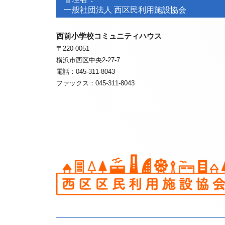
ッ
ビ
一般社団法人 西区民利用施設協会
タ
タ
ゲ
ー・
西前小学校コミュニティハウス
ー・
〒220-0051
ー
コ
コ
横浜市西区中央2-27-7
ン
ン
電話：045-311-8043
シ
ファックス：045-311-8043
テ
テ
ョ
ン
ン
ン
ツ
ツ