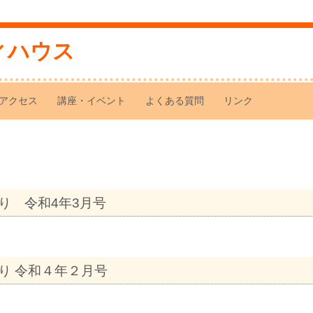
ィハウス
アクセス
講座・イベント
よくある質問
リンク
り 令和4年3月号
り 令和４年２月号