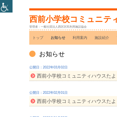
コ
ン
西前小学校コミュニテ
テ
管理者：一般社団法人西区区民利用施設協会
ン
メ
トップ
お知らせ
利用案内
施設紹介
ツ
へ
イ
カ
お知らせ
ス
ン
テ
キ
ゴ
2022年03月02日
ッ
メ
リ
西前小学校コミュニティハウスたよ
プ
ー:
ニ
ュ
2022年02月01日
西前小学校コミュニティハウスたよ
ー